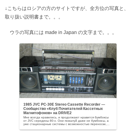
↓こちらはロシアの方のサイトですが、全方位の写真と、
取り扱い説明書まで。。。
ウラの写真には made in Japan の文字まで。。。
1985 JVC PC-30E Stereo Cassette Recorder —
Сообщество «Клуб Почитателей Кассетных
Магнитофонов» на DRIVE2
Мне всегда нравились, и продолжают нравится бумбоксы
от JVC середины 80-х. Они пожалуй даже не бумбоксы, а
уже стационарные системы с возможностью переноски,
Po...