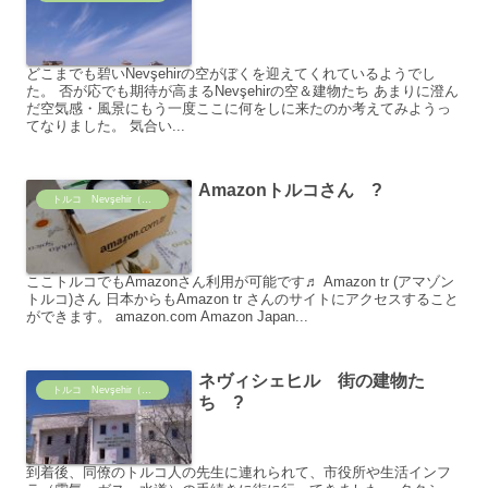
どこまでも碧いNevşehirの空がぼくを迎えてくれているようでし
た。 否が応でも期待が高まるNevşehirの空＆建物たち あまりに澄ん
だ空気感・風景にもう一度ここに何をしに来たのか考えてみようっ
てなりました。 気合い...
Amazonトルコさん ?
トルコ Nevşehir（ネヴィシェヒル）の日常
ここトルコでもAmazonさん利用が可能です♬ Amazon tr (アマゾン
トルコ)さん 日本からもAmazon tr さんのサイトにアクセスすること
ができます。 amazon.com Amazon Japan...
ネヴィシェヒル 街の建物た
トルコ Nevşehir（ネヴィシェヒル）の日常
ち ?
到着後、同僚のトルコ人の先生に連れられて、市役所や生活インフ