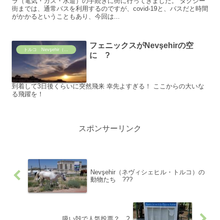
ラ（電気・ガス・水道）の手続きに街に行ってきました。 タクシー
街までは、通常バスを利用するのですが、covid-19と、バスだと時間
がかかるということもあり、今回は...
フェニックスがNevşehirの空
トルコ Nevşehir（ネヴィシェヒル）の日常
に ?
到着して3日後くらいに突然飛来 幸先よすぎる！ ここからの大いな
る飛躍を！
スポンサーリンク
Nevşehir（ネヴィシェヒル・トルコ）の
動物たち ???
吸い殻で人気投票？ ?