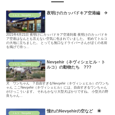
夜明けのカッパドキア空港編 ✈
トルコ Nevşehir（ネヴィシェヒル）の日常
2021年4月21日 夜明けにカッパドキア空港到着 夜明けのカッパドキ
ア空港はなんとも言えない空気に包まれていました。 初めてトルコ
の大地に立ちました。 とっても無口なドライバーさんがぼくの名前
を掲げて待っ...
Nevşehir（ネヴィシェヒル・ト
トルコ Nevşehir（ネヴィシェヒル）の日常
ルコ）の動物たち ???
犬 ワンちゃん ? 自由すぎるNevşehir（ネヴィシェヒル）のワンち
ゃん ここNevşehir（ネヴィシェヒル）には、自由すぎるワンちゃん
がけっこういます。 それもかなり大型犬ばかりですね。 小型犬の野
良ちゃん...
憧れのNevşehirの空など ☀
トルコ Nevşehir（ネヴィシェヒル）の日常