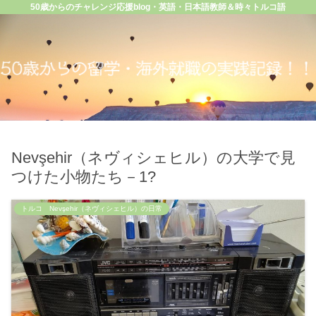
50歳からのチャレンジ応援blog・英語・日本語教師＆時々トルコ語
Nevşehir（ネヴィシェヒル）の大学で見
つけた小物たち－1?
トルコ Nevşehir（ネヴィシェヒル）の日常