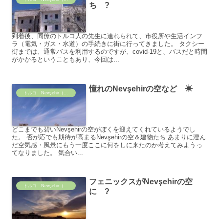
ち ?
到着後、同僚のトルコ人の先生に連れられて、市役所や生活インフ
ラ（電気・ガス・水道）の手続きに街に行ってきました。 タクシー
街までは、通常バスを利用するのですが、covid-19と、バスだと時間
がかかるということもあり、今回は...
憧れのNevşehirの空など ☀
トルコ Nevşehir（ネヴィシェヒル）の日常
どこまでも碧いNevşehirの空がぼくを迎えてくれているようでし
た。 否が応でも期待が高まるNevşehirの空＆建物たち あまりに澄ん
だ空気感・風景にもう一度ここに何をしに来たのか考えてみようっ
てなりました。 気合い...
フェニックスがNevşehirの空
トルコ Nevşehir（ネヴィシェヒル）の日常
に ?