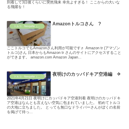
到着して3日後くらいに突然飛来 幸先よすぎる！ ここからの大いな
る飛躍を！
Amazonトルコさん ?
トルコ Nevşehir（ネヴィシェヒル）の日常
ここトルコでもAmazonさん利用が可能です♬ Amazon tr (アマゾン
トルコ)さん 日本からもAmazon tr さんのサイトにアクセスすること
ができます。 amazon.com Amazon Japan...
夜明けのカッパドキア空港編 ✈
トルコ Nevşehir（ネヴィシェヒル）の日常
2021年4月21日 夜明けにカッパドキア空港到着 夜明けのカッパドキ
ア空港はなんとも言えない空気に包まれていました。 初めてトルコ
の大地に立ちました。 とっても無口なドライバーさんがぼくの名前
を掲げて待っ...