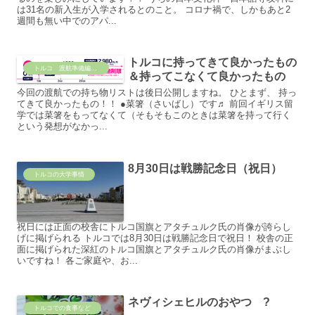
は31名の新入生が入学されるとのこと。 コロナ禍で、しかもあと2
週間も無い中でのアパ...
トルコに持ってきて良かったもの
トルコ 渡航準備編 ✈
＆持ってこなくて良かったもの
今回の渡航での持ち物リストは後日公開しますね。 ひとまず、 持っ
てきて良かったもの！！ ●菜箸（さいばし）です♬ 前回イギリス留
学では菜箸をもってなくて（そもそもこのときは菜箸を持って行く
という発想がなかっ...
8月30日は戦勝記念日（祝日）
トルコの大学事情
祝日には正面の校舎にトルコ国旗とアタチュルク氏の肖像が誇らし
げに掲げられる トルコでは8月30日は戦勝記念日で祝日！ 校舎の正
面に掲げられた深紅のトルコ国旗とアタチュルク氏の肖像がまぶし
いですね！ 各ご家庭や、お...
ネヴィシェヒルのおやつ ?
トルコでの食事など