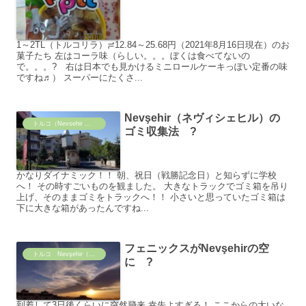
1～2TL（トルコリラ）≓12.84～25.68円（2021年8月16日現在）のお
菓子たち 左はコーラ味（らしい。。。ぼくは食べてないの
で。。。? 右は日本でも見かけるミニロールケーキっぽい定番の味
ですね♬） スーパーにたくさ...
Nevşehir（ネヴィシェヒル）の
トルコ（Nevsehir ）の風景
ゴミ収集法 ?
かなりダイナミック！！ 朝、祝日（戦勝記念日）と知らずに学校
へ！ その時すごいものを観ました。 大きなトラックでゴミ箱を吊り
上げ、そのままゴミをトラックへ！！ 小さいと思っていたゴミ箱は
下に大きな箱があったんですね...
フェニックスがNevşehirの空
トルコ Nevşehir（ネヴィシェヒル）の日常
に ?
到着して3日後くらいに突然飛来 幸先よすぎる！ ここからの大いな