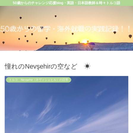
50歳からのチャレンジ応援blog・英語・日本語教師＆時々トルコ語
憧れのNevşehirの空など ☀
トルコ Nevşehir（ネヴィシェヒル）の日常