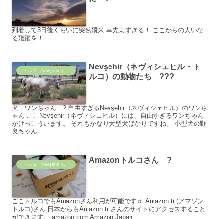
到着して3日後くらいに突然飛来 幸先よすぎる！ ここからの大いな
る飛躍を！
Nevşehir（ネヴィシェヒル・ト
トルコ Nevşehir（ネヴィシェヒル）の日常
ルコ）の動物たち ???
犬 ワンちゃん ? 自由すぎるNevşehir（ネヴィシェヒル）のワンち
ゃん ここNevşehir（ネヴィシェヒル）には、自由すぎるワンちゃん
がけっこういます。 それもかなり大型犬ばかりですね。 小型犬の野
良ちゃん...
Amazonトルコさん ?
トルコ Nevşehir（ネヴィシェヒル）の日常
ここトルコでもAmazonさん利用が可能です♬ Amazon tr (アマゾン
トルコ)さん 日本からもAmazon tr さんのサイトにアクセスすること
ができます。 amazon.com Amazon Japan...