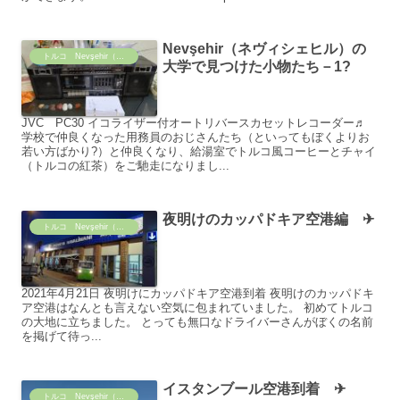
Nevşehir（ネヴィシェヒル）の
トルコ Nevşehir（ネヴィシェヒル）の日常
大学で見つけた小物たち－1?
JVC PC30 イコライザー付オートリバースカセットレコーダー♬
学校で仲良くなった用務員のおじさんたち（といってもぼくよりお
若い方ばかり?）と仲良くなり、給湯室でトルコ風コーヒーとチャイ
（トルコの紅茶）をご馳走になりまし...
夜明けのカッパドキア空港編 ✈
トルコ Nevşehir（ネヴィシェヒル）の日常
2021年4月21日 夜明けにカッパドキア空港到着 夜明けのカッパドキ
ア空港はなんとも言えない空気に包まれていました。 初めてトルコ
の大地に立ちました。 とっても無口なドライバーさんがぼくの名前
を掲げて待っ...
イスタンブール空港到着 ✈
トルコ Nevşehir（ネヴィシェヒル）の日常